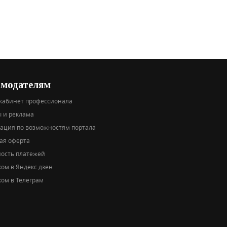
амодателям
кабинет профессионала
 и реклама
тация по возможностям портала
ая оферта
ность платежей
ом в Яндекс дзен
ом в Телеграм