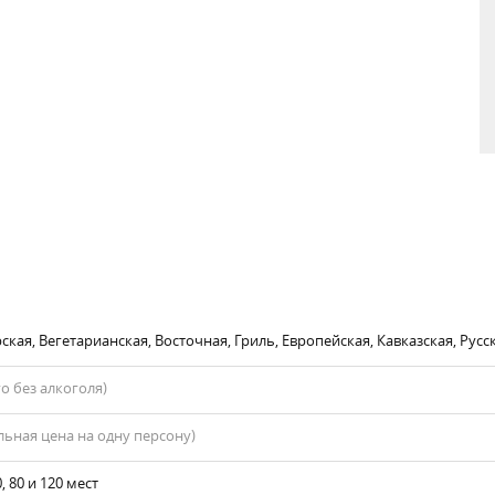
кая, Вегетарианская, Восточная, Гриль, Европейская, Кавказская, Русск
го без алкоголя)
ьная цена на одну персону)
0, 80 и 120 мест