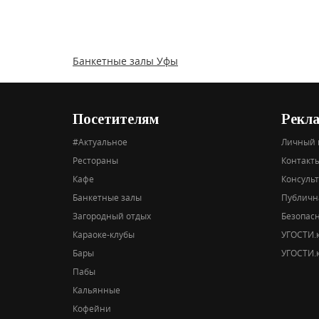
Банкетные залы Уфы
Посетителям
Рекл
#Актуальное
Личный 
Рестораны
Контакты
Кафе
Консуль
Банкетные залы
Публичн
Загородный отдых
Безопас
Караоке-клубы
УГОСТИ.к
Бары
УГОСТИ.к
Пабы
Кальянные
Кофейни